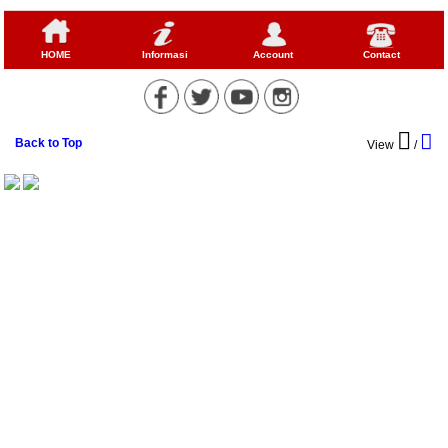
HOME
Informasi
Account
Contact
Back to Top
View
/