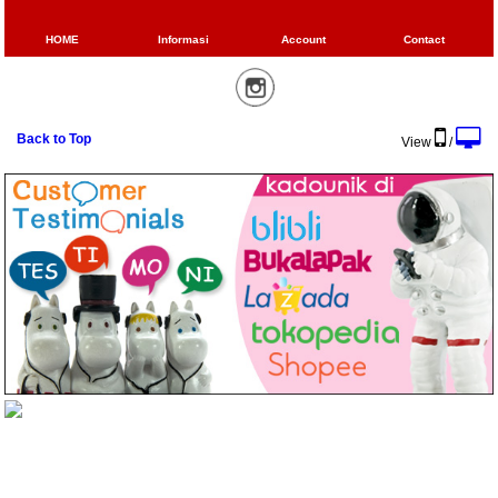
HOME
Informasi
Account
Contact
Back to Top
View
/