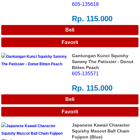
605-135618
Rp. 115.000
Gantungan Kunci Squishy
Sammy The Patissier - Donut
Bitten Peach
605-135571
Rp. 115.000
Japanese Kawaii Character
Squishy Mascot Ball Chain
Fujipon (Blue)