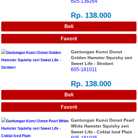
605-136264
Rp. 138.000
Gantungan Kunci Donut
Golden Hamster Squishy seri
Sweet Life - Stroberi
605-181011
Rp. 138.000
Gantungan Kunci Donut Pearl
White Hamster Squishy seri
Sweet Life - Coklat Iced Plain
605-181035