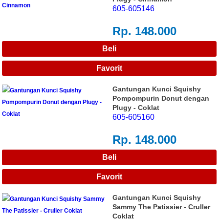
605-605146
Rp. 148.000
Gantungan Kunci Squishy
Pompompurin Donut dengan
Plugy - Coklat
605-605160
Rp. 148.000
Gantungan Kunci Squishy
Sammy The Patissier - Cruller
Coklat