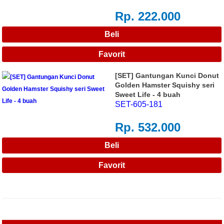
Rp. 222.000
[SET] Gantungan Kunci Donut
Golden Hamster Squishy seri
Sweet Life - 4 buah
SET-605-181
Rp. 532.000