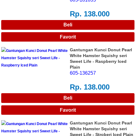
Rp. 138.000
Gantungan Kunci Donut Pearl
White Hamster Squishy seri
Sweet Life - Raspberry Iced
Plain
605-136257
Rp. 138.000
Gantungan Kunci Donut Pearl
White Hamster Squishy seri
Sweet Life - Stroberi Iced Plain