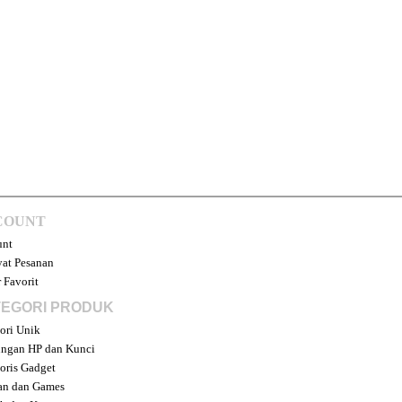
COUNT
unt
at Pesanan
 Favorit
EGORI PRODUK
ori Unik
ngan HP dan Kunci
oris Gadget
an dan Games