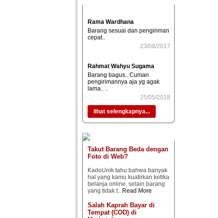
Rama Wardhana
Barang sesuai dan pengiriman
cepat..
23/08/2017
Rahmat Wahyu Sugama
Barang bagus.. Cuman
pengirimannya aja yg agak
lama.. ..
25/05/2018
lihat selengkapnya...
Takut Barang Beda dengan
Foto di Web?
KadoUnik tahu bahwa banyak
hal yang kamu kuatirkan ketika
belanja online, selain barang
yang tidak t..
Read More
Salah Kaprah Bayar di
Tempat (COD) di