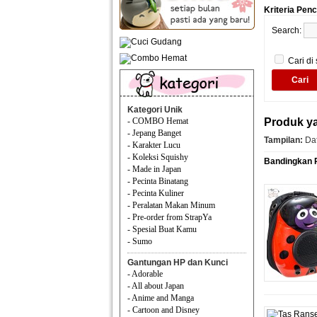
Kriteria Pen
Search:
Cari di
Kategori Unik
- COMBO Hemat
Produk ya
- Jepang Banget
Tampilan:
Daf
- Karakter Lucu
- Koleksi Squishy
Bandingkan P
- Made in Japan
- Pecinta Binatang
- Pecinta Kuliner
- Peralatan Makan Minum
- Pre-order from StrapYa
- Spesial Buat Kamu
- Sumo
Gantungan HP dan Kunci
- Adorable
- All about Japan
- Anime and Manga
- Cartoon and Disney