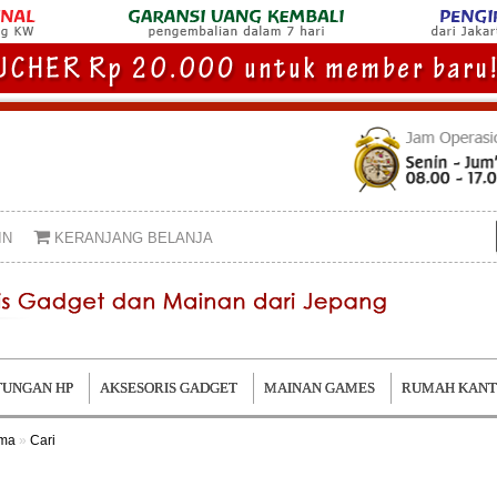
IN
KERANJANG BELANJA
UNGAN HP
AKSESORIS GADGET
MAINAN GAMES
RUMAH KAN
ama
»
Cari