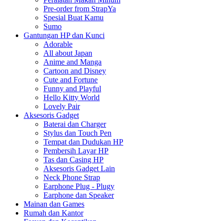
Pre-order from StrapYa
Spesial Buat Kamu
Sumo
Gantungan HP dan Kunci
Adorable
All about Japan
Anime and Manga
Cartoon and Disney
Cute and Fortune
Funny and Playful
Hello Kitty World
Lovely Pair
Aksesoris Gadget
Baterai dan Charger
Stylus dan Touch Pen
Tempat dan Dudukan HP
Pembersih Layar HP
Tas dan Casing HP
Aksesoris Gadget Lain
Neck Phone Strap
Earphone Plug - Plugy
Earphone dan Speaker
Mainan dan Games
Rumah dan Kantor