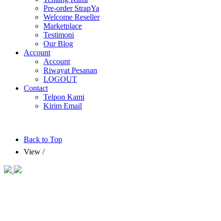
Pre-order StrapYa
Welcome Reseller
Marketplace
Testimoni
Our Blog
Account
Account
Riwayat Pesanan
LOGOUT
Contact
Telpon Kami
Kirim Email
Back to Top
View
/