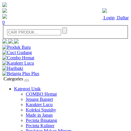
Login
Daftar
0
Categories
Kategori Unik
COMBO Hemat
Jepang Banget
Karakter Lucu
Koleksi Squishy
Made in Japan
Pecinta Binatang
Pecinta Kuliner
Peralatan Makan Minum