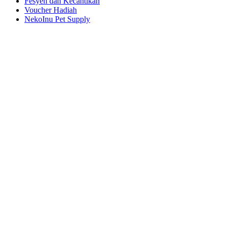
Fesyen dan Kecantikan
Voucher Hadiah
NekoInu Pet Supply