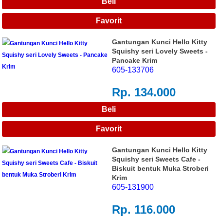
Gantungan Kunci Hello Kitty
Squishy seri Lovely Sweets -
Pancake Krim
605-133706
Rp. 134.000
Gantungan Kunci Hello Kitty
Squishy seri Sweets Cafe -
Biskuit bentuk Muka Stroberi
Krim
605-131900
Rp. 116.000