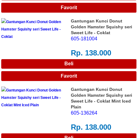
Gantungan Kunci Donut
Golden Hamster Squishy seri
Sweet Life - Coklat
605-181004
Rp. 138.000
Gantungan Kunci Donut
Golden Hamster Squishy seri
Sweet Life - Coklat Mint Iced
Plain
605-136264
Rp. 138.000