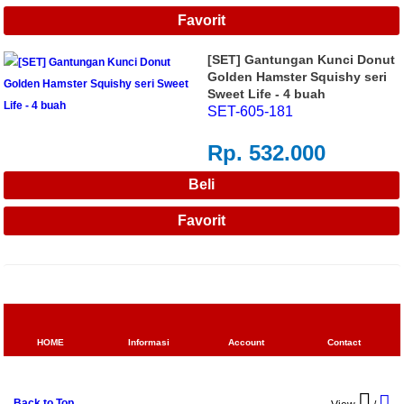
[SET] Gantungan Kunci Donut
Golden Hamster Squishy seri
Sweet Life - 4 buah
SET-605-181
Rp. 532.000
HOME
Informasi
Account
Contact
Back to Top