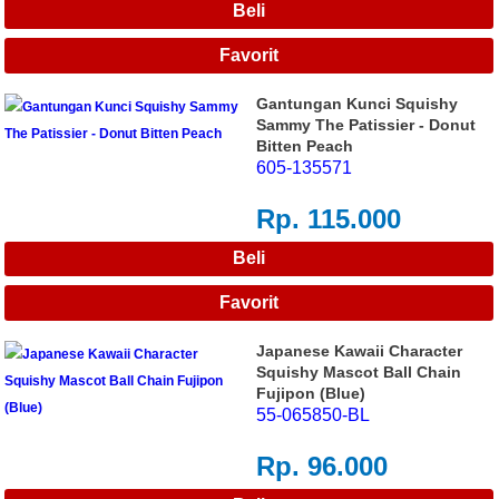
Gantungan Kunci Squishy
Sammy The Patissier - Donut
Bitten Peach
605-135571
Rp. 115.000
Japanese Kawaii Character
Squishy Mascot Ball Chain
Fujipon (Blue)
55-065850-BL
Rp. 96.000