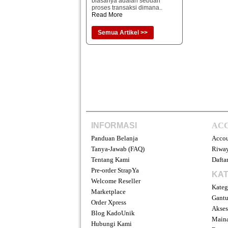
biasanya adalah sebuah
proses transaksi dimana..
Read More
Semua Artikel >>
INFORMASI
AC
Panduan Belanja
Acco
Tanya-Jawab (FAQ)
Riway
Tentang Kami
Daftar
Pre-order StrapYa
KAT
Welcome Reseller
Kateg
Marketplace
Gantu
Order Xpress
Akses
Blog KadoUnik
Main
Hubungi Kami