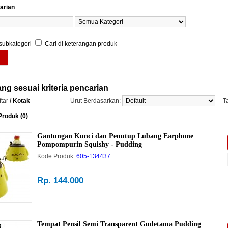
carian
 subkategori
Cari di keterangan produk
ng sesuai kriteria pencarian
tar
/
Kotak
Urut Berdasarkan:
T
roduk (0)
Gantungan Kunci dan Penutup Lubang Earphone
Pompompurin Squishy - Pudding
Kode Produk:
605-134437
Rp. 144.000
Tempat Pensil Semi Transparent Gudetama Pudding