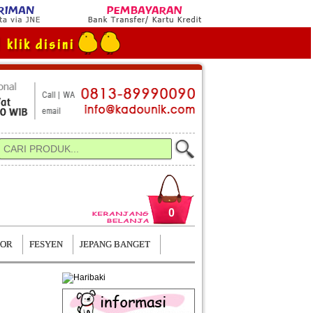
0
TOR
FESYEN
JEPANG BANGET