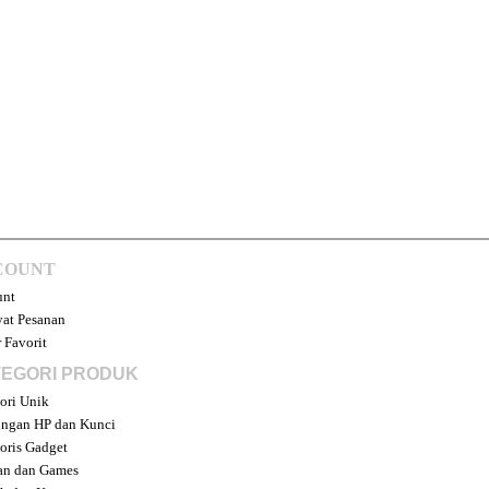
COUNT
unt
at Pesanan
 Favorit
EGORI PRODUK
ori Unik
ngan HP dan Kunci
oris Gadget
an dan Games