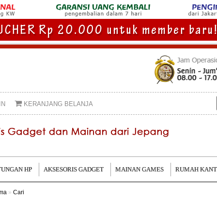
IN
KERANJANG BELANJA
UNGAN HP
AKSESORIS GADGET
MAINAN GAMES
RUMAH KAN
ama
»
Cari