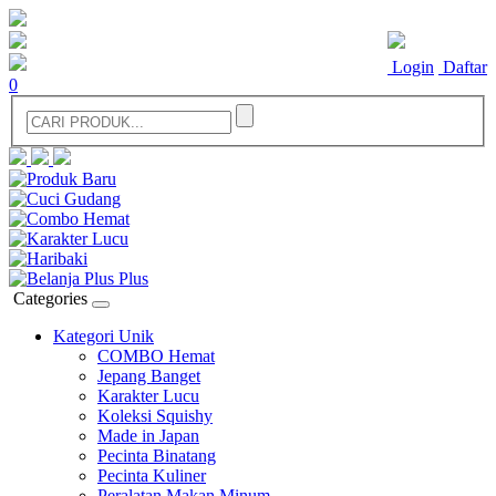
Login
Daftar
0
Categories
Kategori Unik
COMBO Hemat
Jepang Banget
Karakter Lucu
Koleksi Squishy
Made in Japan
Pecinta Binatang
Pecinta Kuliner
Peralatan Makan Minum