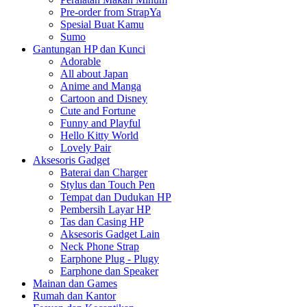
Pre-order from StrapYa
Spesial Buat Kamu
Sumo
Gantungan HP dan Kunci
Adorable
All about Japan
Anime and Manga
Cartoon and Disney
Cute and Fortune
Funny and Playful
Hello Kitty World
Lovely Pair
Aksesoris Gadget
Baterai dan Charger
Stylus dan Touch Pen
Tempat dan Dudukan HP
Pembersih Layar HP
Tas dan Casing HP
Aksesoris Gadget Lain
Neck Phone Strap
Earphone Plug - Plugy
Earphone dan Speaker
Mainan dan Games
Rumah dan Kantor