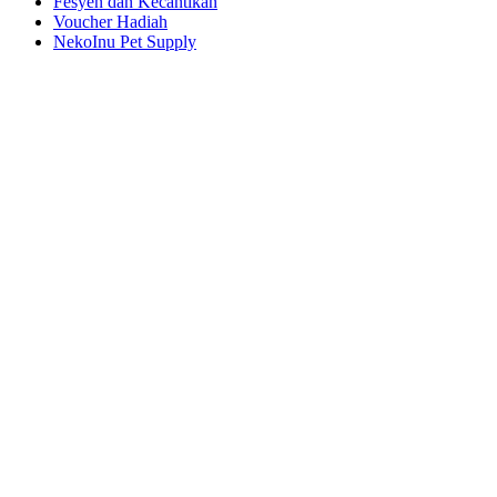
Fesyen dan Kecantikan
Voucher Hadiah
NekoInu Pet Supply