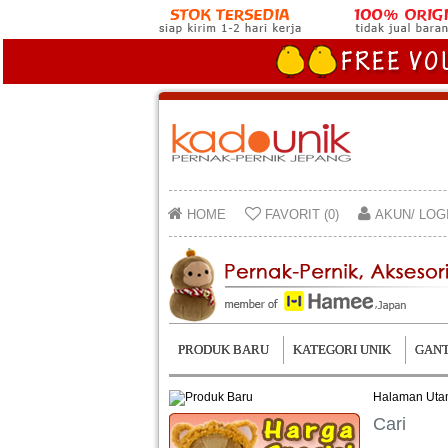
HOME
FAVORIT (0)
AKUN/ LOG
PRODUK BARU
KATEGORI UNIK
GANT
Halaman Ut
Cari