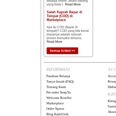
Apa itu COD (Bayar di
tempat)? COD yang kita kenal
biasanya adalah sebuah
proses transaksi dimana..
Read More
Semua Artikel >>
INFORMASI
AC
Panduan Belanja
Acco
Tanya-Jawab (FAQ)
Riway
Tentang Kami
Daftar
Pre-order StrapYa
KAT
Welcome Reseller
Kateg
Marketplace
Gantu
Order Xpress
Akses
Blog KadoUnik
Main
Hubungi Kami