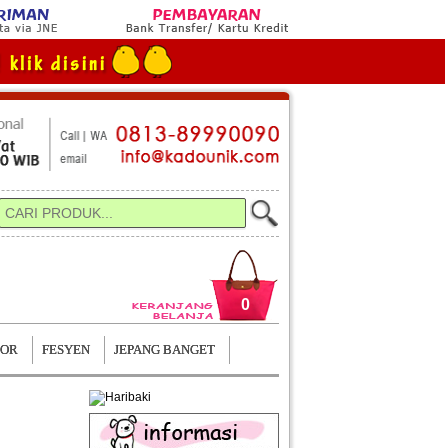
0
TOR
FESYEN
JEPANG BANGET