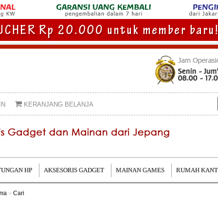
IN
KERANJANG BELANJA
UNGAN HP
AKSESORIS GADGET
MAINAN GAMES
RUMAH KAN
ama
»
Cari