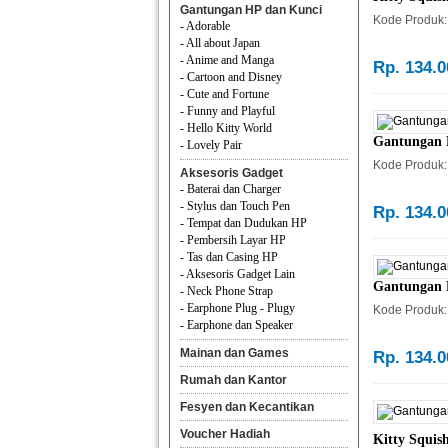
- Cute and Fortune
Kode Produk:
- Funny and Playful
- Hello Kitty World
- Lovely Pair
Rp. 134.0
Aksesoris Gadget
- Baterai dan Charger
- Stylus dan Touch Pen
- Tempat dan Dudukan HP
Gantungan K
- Pembersih Layar HP
Kode Produk:
- Tas dan Casing HP
- Aksesoris Gadget Lain
- Neck Phone Strap
Rp. 134.0
- Earphone Plug - Plugy
- Earphone dan Speaker
Mainan dan Games
Gantungan K
Rumah dan Kantor
Kode Produk:
Fesyen dan Kecantikan
Voucher Hadiah
Rp. 134.0
NekoInu Pet Supply
Kitty Squis