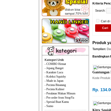
Kriteria Pen
Search:
Cari di
Kategori Unik
- COMBO Hemat
Produk ya
- Jepang Banget
Tampilan:
Daf
- Karakter Lucu
- Koleksi Squishy
Bandingkan P
- Made in Japan
- Pecinta Binatang
- Pecinta Kuliner
- Peralatan Makan Minum
Gantungan K
- Pre-order from StrapYa
Kode Produk:
- Spesial Buat Kamu
- Sumo
Rp. 134.0
Gantungan HP dan Kunci
- Adorable
- All about Japan
- Anime and Manga
- Cartoon and Disney
Kitty Squish