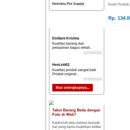
Kode Produk:
Emiliani Kristina
Rp. 134.0
Kualitas barang dan
pelayanan bagus sekali..
02/10/2018
Heni.siti02
Kualitas produk sangat baik.
Produk original...
07/03/2019
lihat selengkapnya...
Takut Barang Beda dengan
Foto di Web?
KadoUnik tahu bahwa banyak
hal yang kamu kuatirkan ketika
belanja online, selain barang
yang tidak t..
Read More
Salah Kaprah Bayar di
Tempat (COD) di
Marketplace