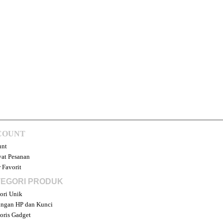
COUNT
unt
at Pesanan
 Favorit
EGORI PRODUK
ori Unik
ngan HP dan Kunci
oris Gadget
an dan Games