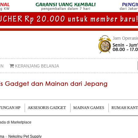
IN
KERANJANG BELANJA
UNGAN HP
AKSESORIS GADGET
MAINAN GAMES
RUMAH KAN
ama
»
NekoInu Pet Supply