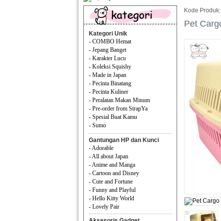
Kode Produk:
Pet Cargo
Kategori Unik
- COMBO Hemat
- Jepang Banget
- Karakter Lucu
- Koleksi Squishy
- Made in Japan
- Pecinta Binatang
- Pecinta Kuliner
- Peralatan Makan Minum
- Pre-order from StrapYa
- Spesial Buat Kamu
- Sumo
Gantungan HP dan Kunci
- Adorable
- All about Japan
- Anime and Manga
- Cartoon and Disney
- Cute and Fortune
- Funny and Playful
- Hello Kitty World
- Lovely Pair
Aksesoris Gadget