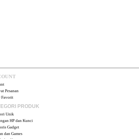
COUNT
unt
at Pesanan
 Favorit
EGORI PRODUK
ori Unik
ngan HP dan Kunci
oris Gadget
an dan Games