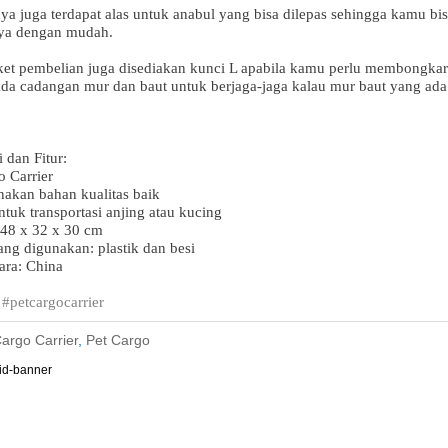
ya juga terdapat alas untuk anabul yang bisa dilepas sehingga kamu bi
ya dengan mudah.
et pembelian juga disediakan kunci L apabila kamu perlu membongkar
ada cadangan mur dan baut untuk berjaga-jaga kalau mur baut yang ada 
i dan Fitur:
o Carrier
akan bahan kualitas baik
tuk transportasi anjing atau kucing
 48 x 32 x 30 cm
ang digunakan: plastik dan besi
ara: China
 #petcargocarrier
argo Carrier
,
Pet Cargo