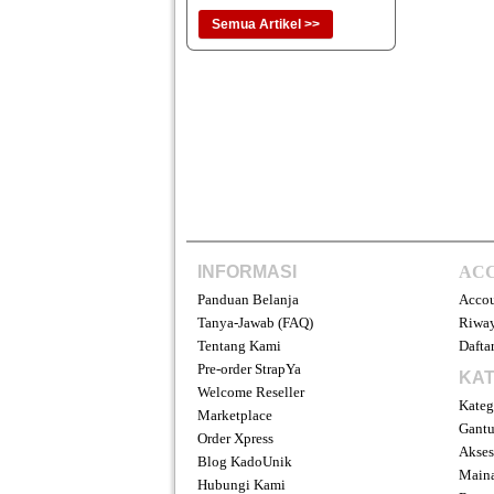
Semua Artikel >>
INFORMASI
AC
Panduan Belanja
Acco
Tanya-Jawab (FAQ)
Riway
Tentang Kami
Daftar
Pre-order StrapYa
KAT
Welcome Reseller
Kateg
Marketplace
Gantu
Order Xpress
Akses
Blog KadoUnik
Main
Hubungi Kami