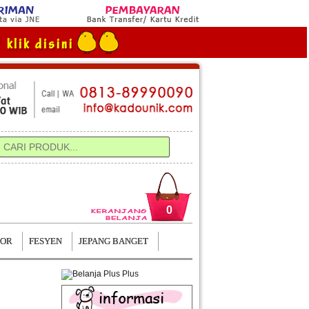
0
TOR
FESYEN
JEPANG BANGET