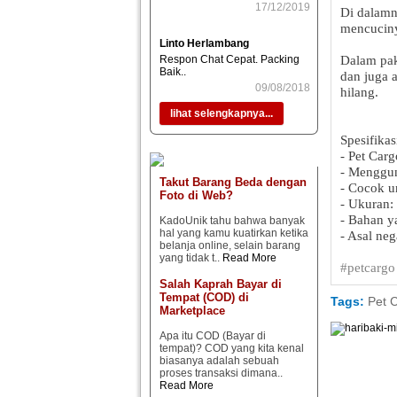
17/12/2019
Di dalamn
mencucin
Linto Herlambang
Respon Chat Cepat. Packing
Dalam pak
Baik..
dan juga 
09/08/2018
hilang.
lihat selengkapnya...
Spesifikas
- Pet Carg
- Menggun
Takut Barang Beda dengan
- Cocok un
Foto di Web?
- Ukuran:
- Bahan y
KadoUnik tahu bahwa banyak
hal yang kamu kuatirkan ketika
- Asal neg
belanja online, selain barang
yang tidak t..
Read More
#petcargo
Salah Kaprah Bayar di
Tempat (COD) di
Tags:
Pet C
Marketplace
Apa itu COD (Bayar di
tempat)? COD yang kita kenal
biasanya adalah sebuah
proses transaksi dimana..
Read More