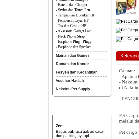
- Baterai dan Charger
- Stylus dan Touch Pen
- Tempat dan Dudukan HP
- Pembersih Layar HP
- Tas dan Casing HP
- Aksesoris Gadget Lain
- Neck Phone Strap
- Earphone Plug - Plugy
- Earphone dan Speaker
Keterang
Mainan dan Games
Rumah dan Kantor
Catatan:
Fesyen dan Kecantikan
- Apabila 
Voucher Hadiah
- Nekoinu
di Nekoin
NekoInu Pet Supply
- PENGI
=======
Pet Cargo
melalui da
Zent
Bagus bgt, lucu gak ad cacat
Pet cargo
dan packing ny rapi..