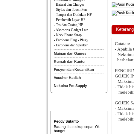
- Baterai dan Charger
- Stylus dan Touch Pen
- Tempat dan Dudukan HP
- Pembersih Layar HP
- Tas dan Casing HP
Keterang
- Aksesoris Gadget Lain
- Neck Phone Strap
- Earphone Plug - Plugy
Catatan:
- Earphone dan Speaker
- Apabila 
Mainan dan Games
- Nekoinu
berbelanj
Rumah dan Kantor
Fesyen dan Kecantikan
PENGIRI
GOJEK I
Voucher Hadiah
- Maksima
NekoInu Pet Supply
- Tidak b
melebihi 
GOJEK S
- Maksima
- Tidak b
melebihi
Peggy Sutanto
Barang tiba cukup cepat. Ok
=======
banget..