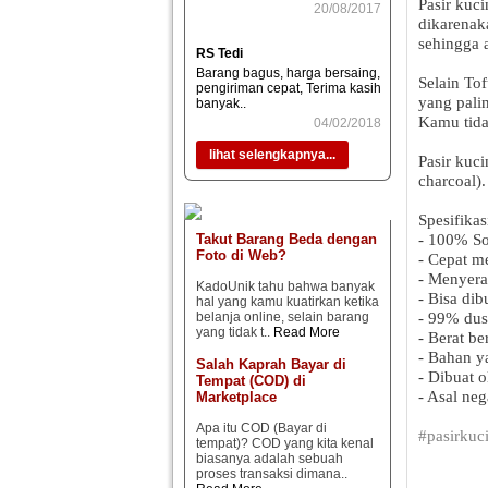
Pasir kuci
20/08/2017
dikarenak
sehingga 
RS Tedi
Barang bagus, harga bersaing,
Selain To
pengiriman cepat, Terima kasih
yang pali
banyak..
Kamu tida
04/02/2018
lihat selengkapnya...
Pasir kuc
charcoal).
Spesifikas
Takut Barang Beda dengan
- 100% S
Foto di Web?
- Cepat m
- Menyera
KadoUnik tahu bahwa banyak
- Bisa dib
hal yang kamu kuatirkan ketika
belanja online, selain barang
- 99% dust
yang tidak t..
Read More
- Berat be
- Bahan y
Salah Kaprah Bayar di
- Dibuat o
Tempat (COD) di
- Asal neg
Marketplace
Apa itu COD (Bayar di
#pasirkuc
tempat)? COD yang kita kenal
biasanya adalah sebuah
proses transaksi dimana..