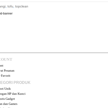
angi
,
tofu
,
topclean
COUNT
unt
at Pesanan
 Favorit
EGORI PRODUK
ori Unik
ngan HP dan Kunci
oris Gadget
an dan Games