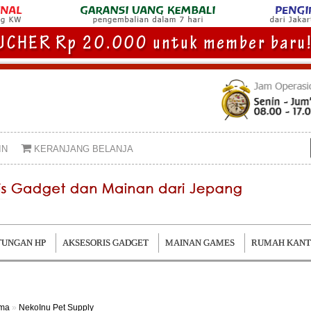
IN
KERANJANG BELANJA
UNGAN HP
AKSESORIS GADGET
MAINAN GAMES
RUMAH KAN
ama
»
NekoInu Pet Supply