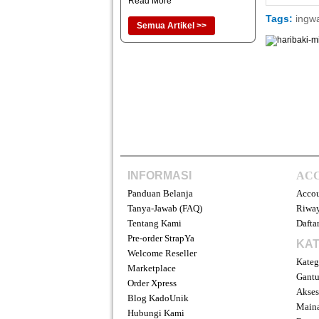
Read More
Tags:
ingw
Semua Artikel >>
INFORMASI
AC
Panduan Belanja
Acco
Tanya-Jawab (FAQ)
Riway
Tentang Kami
Daftar
Pre-order StrapYa
KAT
Welcome Reseller
Kateg
Marketplace
Gantu
Order Xpress
Akses
Blog KadoUnik
Main
Hubungi Kami