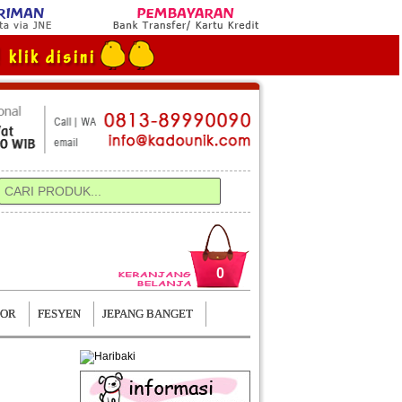
0
TOR
FESYEN
JEPANG BANGET