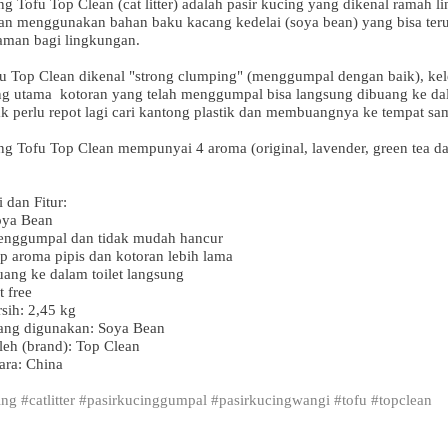
ng Tofu Top Clean (cat litter) adalah pasir kucing yang dikenal ramah 
an menggunakan bahan baku kacang kedelai (soya bean) yang bisa teru
aman bagi lingkungan.
fu Top Clean dikenal "strong clumping" (menggumpal dengan baik), ke
ng utama kotoran yang telah menggumpal bisa langsung dibuang ke dal
k perlu repot lagi cari kantong plastik dan membuangnya ke tempat sa
ing Tofu Top Clean mempunyai 4 aroma (original, lavender, green tea d
i dan Fitur:
oya Bean
enggumpal dan tidak mudah hancur
p aroma pipis dan kotoran lebih lama
uang ke dalam toilet langsung
 free
rsih: 2,45 kg
ang digunakan: Soya Bean
leh (brand): Top Clean
ara: China
ing #catlitter #pasirkucinggumpal #pasirkucingwangi #tofu #topclean