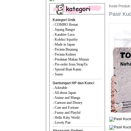
Kode Produk:
Pasir Ku
Kategori Unik
- COMBO Hemat
- Jepang Banget
- Karakter Lucu
- Koleksi Squishy
- Made in Japan
- Pecinta Binatang
- Pecinta Kuliner
- Peralatan Makan Minum
- Pre-order from StrapYa
- Spesial Buat Kamu
- Sumo
Gantungan HP dan Kunci
- Adorable
- All about Japan
- Anime and Manga
- Cartoon and Disney
- Cute and Fortune
- Funny and Playful
- Hello Kitty World
- Lovely Pair
Aksesoris Gadget