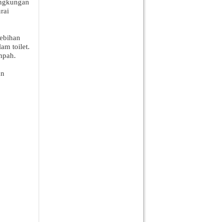
lingkungan
rai
lebihan
am toilet.
mpah.
an