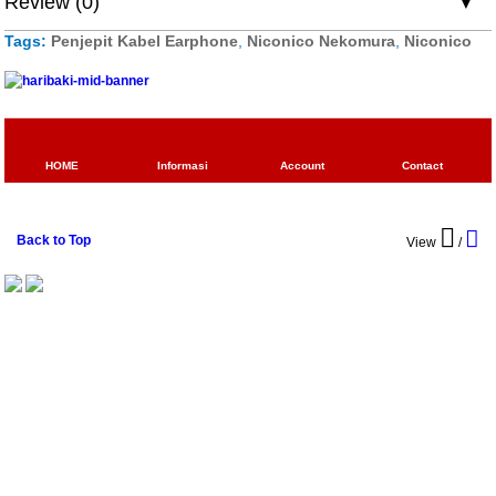
Review (0)
Tags:
Penjepit Kabel Earphone
,
Niconico Nekomura
,
Niconico
HOME
Informasi
Account
Contact
Back to Top
View
/