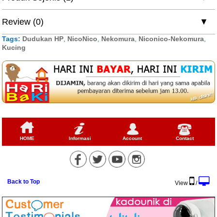
Review (0)
Tags:
Dudukan HP
,
NicoNico
,
Nekomura
,
Niconico-Nekomura
,
Kucing
HOME
Informasi
Account
Contact
Back to Top
View
/