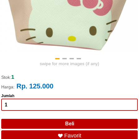
swipe for more images (if any)
1
Stok:
Rp. 125.000
Harga:
Jumlah
Favorit