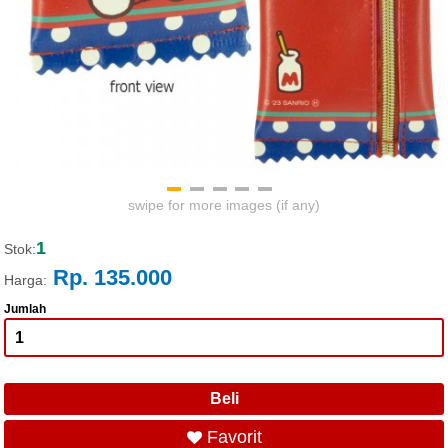
swipe for more images (if any)
1
Stok:
Rp. 135.000
Harga:
Jumlah
Favorit