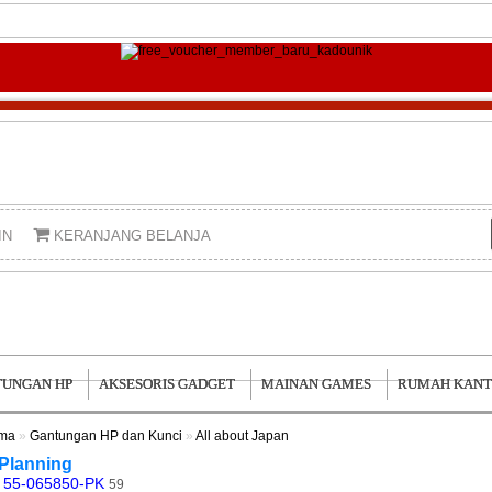
IN
KERANJANG BELANJA
UNGAN HP
AKSESORIS GADGET
MAINAN GAMES
RUMAH KAN
ama
»
Gantungan HP dan Kunci
»
All about Japan
Planning
55-065850-PK
59