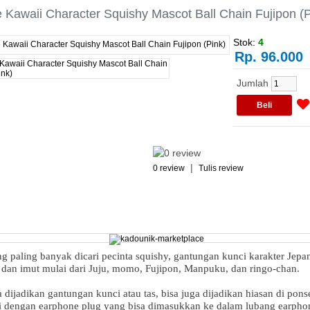
 Kawaii Character Squishy Mascot Ball Chain Fujipon (P
Stok:
4
Rp. 96.000
Jumlah
|
0 review
Tulis review
ng paling banyak dicari pecinta squishy, gantungan kunci karakter Jepa
 dan imut mulai dari Juju, momo, Fujipon, Manpuku, dan ringo-chan.
a dijadikan gantungan kunci atau tas, bisa juga dijadikan hiasan di pons
i dengan earphone plug yang bisa dimasukkan ke dalam lubang earpho