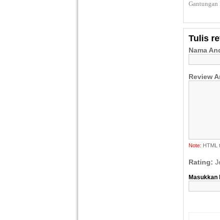
Gantungan 
Tulis r
Nama An
Review A
Note:
HTML ti
Rating:
J
Masukkan k