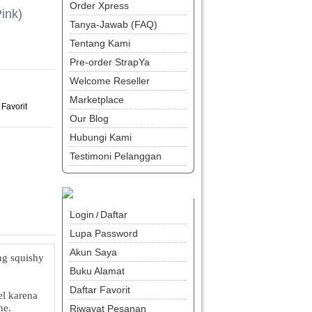
Order Xpress
ink)
Tanya-Jawab (FAQ)
Tentang Kami
Pre-order StrapYa
Welcome Reseller
Marketplace
Favorit
Our Blog
Hubungi Kami
Testimoni Pelanggan
Login
Daftar
/
Lupa Password
Akun Saya
ng squishy
Buku Alamat
Daftar Favorit
el karena
ne.
Riwayat Pesanan