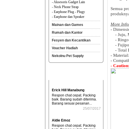
- Aksesoris Gadget Lain
- Neck Phone Strap
Semua pro
- Earphone Plug - Plugy
produknya
- Earphone dan Speaker
More Info
Mainan dan Games
- Dimensi
Rumah dan Kantor
- Juju, 
- Ringo: 
Fesyen dan Kecantikan
- Fujipon
Voucher Hadiah
- Total L
- Material
NekoInu Pet Supply
- Compati
-
Caution:
Erick Hill Manabung
Respon chat cepat. Packing
baik. Barang sudah diterima.
Barang sesuai pesanan...
25/07/2017
Aldie Emoz
Respon chat cepat. Packing