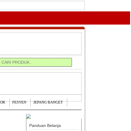
0
TOR
FESYEN
JEPANG BANGET
Panduan Belanja