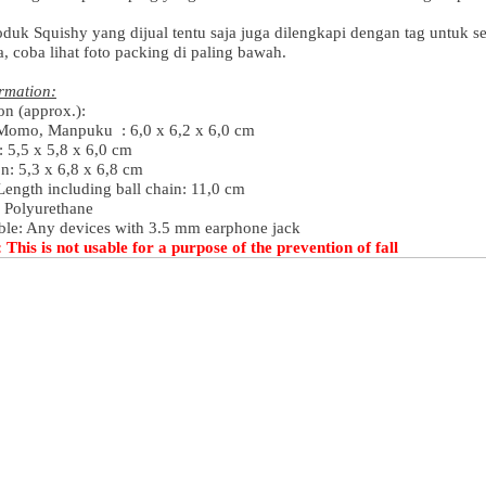
duk Squishy yang dijual tentu saja juga dilengkapi dengan tag untuk se
, coba lihat foto packing di paling bawah.
rmation:
on (approx.):
Momo, Manpuku : 6,0 x 6,2 x 6,0 cm
5,5 x 5,8 x 6,0 cm
: 5,3 x 6,8 x 6,8 cm
ength including ball chain: 11,0 cm
: Polyurethane
ble: Any devices with 3.5 mm earphone jack
 This is not usable for a purpose of the prevention of fall