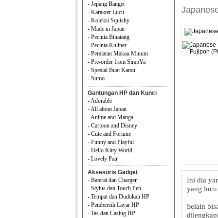
- Jepang Banget
Japanese
- Karakter Lucu
- Koleksi Squishy
- Made in Japan
- Pecinta Binatang
- Pecinta Kuliner
- Peralatan Makan Minum
- Pre-order from StrapYa
- Spesial Buat Kamu
- Sumo
Gantungan HP dan Kunci
- Adorable
- All about Japan
- Anime and Manga
- Cartoon and Disney
- Cute and Fortune
- Funny and Playful
- Hello Kitty World
- Lovely Pair
Aksesoris Gadget
Ini dia ya
- Baterai dan Charger
- Stylus dan Touch Pen
yang lucu
- Tempat dan Dudukan HP
- Pembersih Layar HP
Selain bis
- Tas dan Casing HP
dilengkap