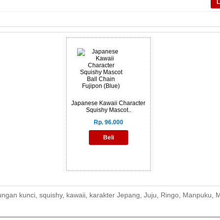
L
Japanese Kawaii Character
Squishy Mascot..
Rp. 96.000
ungan kunci
,
squishy
,
kawaii
,
karakter Jepang
,
Juju
,
Ringo
,
Manpuku
,