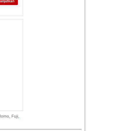
anjutkan
Momo
,
Fuji
,