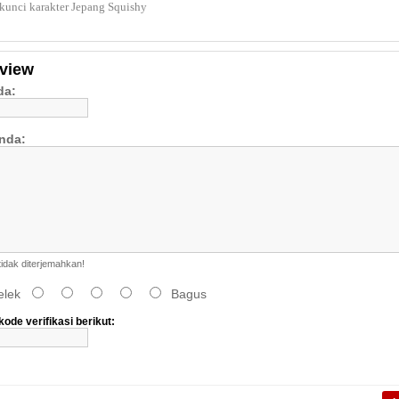
kunci karakter Jepang Squishy
eview
da:
nda:
dak diterjemahkan!
elek
Bagus
ode verifikasi berikut: