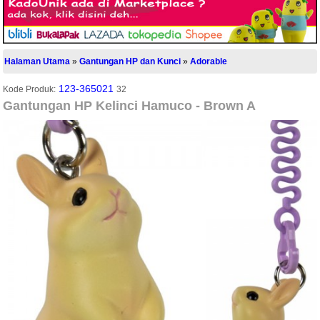
Halaman Utama
»
Gantungan HP dan Kunci
»
Adorable
123-365021
Kode Produk:
32
Gantungan HP Kelinci Hamuco - Brown A