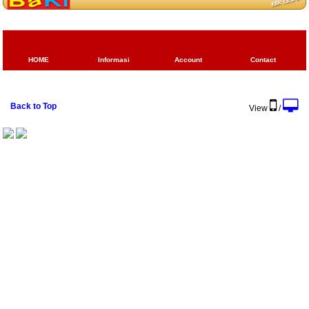
HOME
Informasi
Account
Contact
Back to Top
View
/