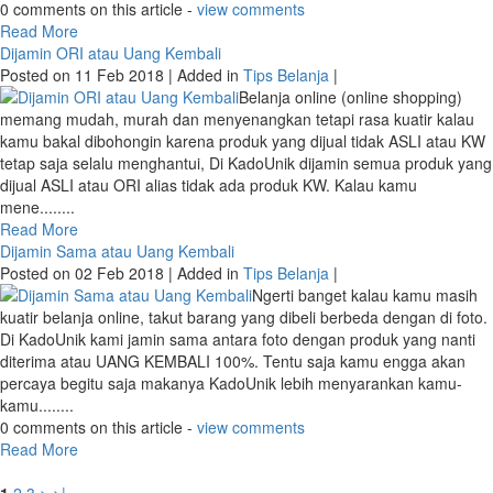
Instant? Masih bingung ketika harus memilih layanan Go-Send yang
biasa ada di Tokopedia atau Marketplace lainnya? Engga perlu
bingung karena KadoUnik akan mencoba memberikan penjelasan
yang singkat. Keduanya menjanjikan tiba di hari yang sama tetapi
sebenarnya ada 2 per........
0 comments on this article -
view comments
Read More
Dijamin ORI atau Uang Kembali
Posted on 11 Feb 2018 | Added in
Tips Belanja
|
Belanja online (online shopping)
memang mudah, murah dan menyenangkan tetapi rasa kuatir kalau
kamu bakal dibohongin karena produk yang dijual tidak ASLI atau KW
tetap saja selalu menghantui, Di KadoUnik dijamin semua produk yang
dijual ASLI atau ORI alias tidak ada produk KW. Kalau kamu
mene........
Read More
Dijamin Sama atau Uang Kembali
Posted on 02 Feb 2018 | Added in
Tips Belanja
|
Ngerti banget kalau kamu masih
kuatir belanja online, takut barang yang dibeli berbeda dengan di foto.
Di KadoUnik kami jamin sama antara foto dengan produk yang nanti
diterima atau UANG KEMBALI 100%. Tentu saja kamu engga akan