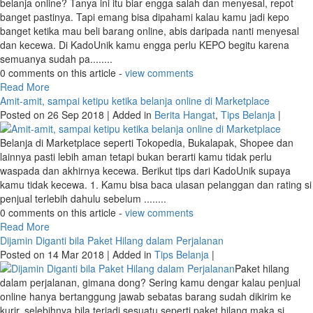
0 comments on this article -
view comments
Read More
Belanja Online Kok jadi Kepo alias Ribet?
Posted on 16 Oct 2018 | Added in
Tips Belanja
|
Sering KEPO ketika mau
belanja online? Tanya ini itu biar engga salah dan menyesal, repot
banget pastinya. Tapi emang bisa dipahami kalau kamu jadi kepo
banget ketika mau beli barang online, abis daripada nanti menyesal
dan kecewa. Di KadoUnik kamu engga perlu KEPO begitu karena
semuanya sudah pa........
0 comments on this article -
view comments
Read More
Amit-amit, sampai ketipu ketika belanja online di Marketplace
Posted on 26 Sep 2018 | Added in
Berita Hangat
,
Tips Belanja
|
Belanja di Marketplace seperti Tokopedia, Bukalapak, Shopee dan
lainnya pasti lebih aman tetapi bukan berarti kamu tidak perlu
waspada dan akhirnya kecewa. Berikut tips dari KadoUnik supaya
kamu tidak kecewa. 1. Kamu bisa baca ulasan pelanggan dan rating si
penjual terlebih dahulu sebelum ........
0 comments on this article -
view comments
Read More
Dijamin Diganti bila Paket Hilang dalam Perjalanan