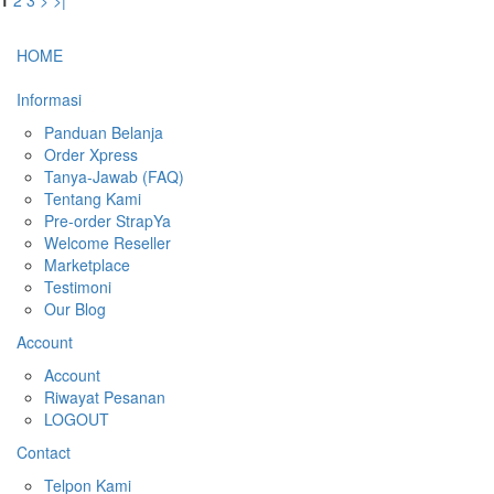
percaya begitu saja makanya KadoUnik lebih menyarankan kamu-
kamu........
0 comments on this article -
view comments
Read More
1
2
3
>
>|
HOME
Informasi
Panduan Belanja
Order Xpress
Tanya-Jawab (FAQ)
Tentang Kami
Pre-order StrapYa
Welcome Reseller
Marketplace
Testimoni
Our Blog
Account
Account