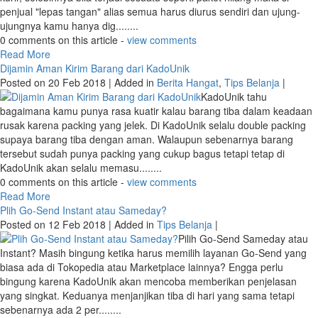
Posted on 14 Mar 2018 | Added in
Tips Belanja
|
Paket hilang
dalam perjalanan, gimana dong? Sering kamu dengar kalau penjual
online hanya bertanggung jawab sebatas barang sudah dikirim ke
kurir, selebihnya bila terjadi sesuatu seperti paket hilang maka si
penjual "lepas tangan" alias semua harus diurus sendiri dan ujung-
ujungnya kamu hanya dig........
0 comments on this article -
view comments
Read More
Dijamin Aman Kirim Barang dari KadoUnik
Posted on 20 Feb 2018 | Added in
Berita Hangat
,
Tips Belanja
|
KadoUnik tahu
bagaimana kamu punya rasa kuatir kalau barang tiba dalam keadaan
rusak karena packing yang jelek. Di KadoUnik selalu double packing
supaya barang tiba dengan aman. Walaupun sebenarnya barang
tersebut sudah punya packing yang cukup bagus tetapi tetap di
KadoUnik akan selalu memasu........
0 comments on this article -
view comments
Read More
Plih Go-Send Instant atau Sameday?
Posted on 12 Feb 2018 | Added in
Tips Belanja
|
Pilih Go-Send Sameday atau