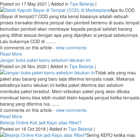
diinginkan. Ketika barang tiba ternyata barang yang diterima tidak
sesuai atau bahk........
0 comments on this article -
view comments
Read More
Salah Kaprah Bayar di Tempat (COD) di Marketplace
Posted on 17 May 2021 | Added in
Tips Belanja
|
Apa itu COD
(Bayar di tempat)? COD yang kita kenal biasanya adalah sebuah
proses transaksi dimana penjual dan pembeli bertemu di suatu tempat
kemudian pembeli akan membayar kepada penjual setelah barang
yang dilihat sesuai dengan apa yang dijanjikan si penjual sebelumnya.
Lalu bukannya COD di ........
0 comments on this article -
view comments
Read More
Jangan buka paket kamu sebelum lakukan ini
Posted on 26 Nov 2020 | Added in
Tips Belanja
|
Tidak ada yang mau
paket atau barang yang baru saja diterima ternyata rusak. Makanya
sebaiknya kamu lakukan ini ketika paket diterima dan sebelum
membuka paket tersebut. Mem-videokan paket yang akan dibuka
membuat kamu bisa lebih mudah klaim kepada penjual ketika ternyata
barang yang diterima rus........